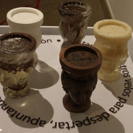
Hernández 75 x 75.» Sala
Proyecto de
de exposiciones “Lonja
Investigación “Diseño y
del Pescador” de
Escultura Pública.
Alicante. 2017
Peñarroya-Pueblonuevo”.
Universidad de Murcia.
2009
«Marmoris. Transitar en el
alma del mármol.» Teatro
Romano de Cartagena.
2016
MOR&CRIS.
MEDIEVARTE. Museo
Arqueológico de Murcia.
2015
«Obra en piedra.» Olga
Rodríguez Pomares.
Museo de Archena,
Murcia. 2012