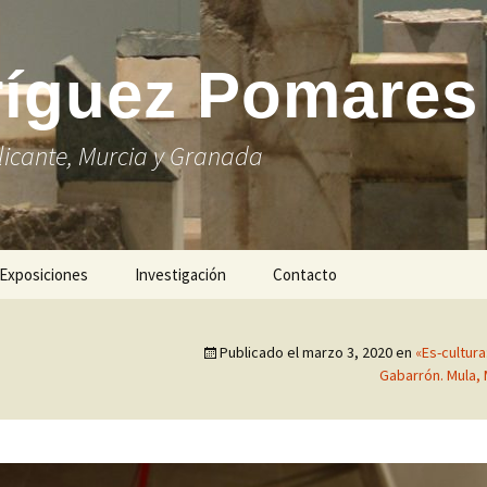
ríguez Pomares
 Alicante, Murcia y Granada
Exposiciones
Investigación
Contacto
Lista de exposiciones
“Proyecto de
Investigación escultórica
Publicado el
marzo 3, 2020
en
«Es-cultur
sobre mármol con
«Es-cultura: cuerpos
sistemas de impresión
Gabarrón. Mula, 
plurales.» Casa Pintada-
UVI”. Universidad de
Museo Cristóbal
Murcia, 2010. “Serie
Gabarrón. Mula, Murcia.
Leonardo” para la “Gala
2019
de la economía ilicitana.
Elx, Ciutat innovadora”
«Homenaje a Miguel