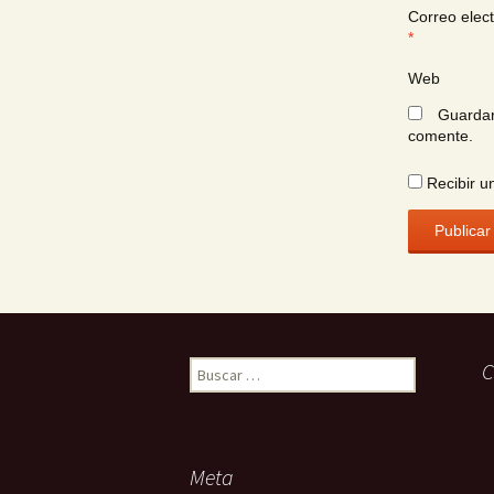
Correo elect
*
Web
Guardar
comente.
Recibir u
Buscar:
C
Meta