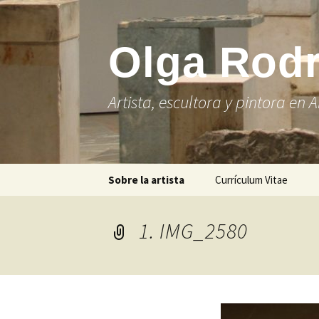
Olga Rod
Artista, escultora y pintora en
Saltar
Sobre la artista
Currículum Vitae
al
contenido
1. IMG_2580