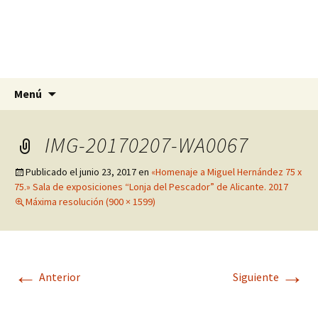
Olga Rodríguez Pomares
Artista, escultora y pintora en Alicante,
Murcia y Granada
Saltar
Buscar:
Menú
al
contenido
IMG-20170207-WA0067
Publicado el
junio 23, 2017
en
«Homenaje a Miguel Hernández 75 x
75.» Sala de exposiciones “Lonja del Pescador” de Alicante. 2017
Máxima resolución (900 × 1599)
←
→
Anterior
Siguiente