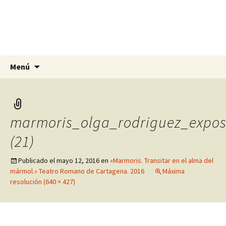
Olga Rodríguez Pomares
Artista, escultora y pintora en Alicante,
Murcia y Granada
Saltar
Buscar:
Menú
al
contenido
marmoris_olga_rodriguez_expos
(21)
Publicado el
mayo 12, 2016
en
«Marmoris. Transitar en el alma del
mármol.» Teatro Romano de Cartagena. 2016
Máxima
resolución (640 × 427)