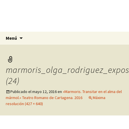
Olga Rodríguez Pomares
Artista, escultora y pintora en Alicante,
Murcia y Granada
Saltar
Buscar:
Menú
al
contenido
marmoris_olga_rodriguez_expos
(24)
Publicado el
mayo 12, 2016
en
«Marmoris. Transitar en el alma del
mármol.» Teatro Romano de Cartagena. 2016
Máxima
resolución (427 × 640)