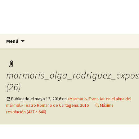
Olga Rodríguez Pomares
Artista, escultora y pintora en Alicante,
Murcia y Granada
Saltar
Buscar:
Menú
al
contenido
marmoris_olga_rodriguez_expos
(26)
Publicado el
mayo 12, 2016
en
«Marmoris. Transitar en el alma del
mármol.» Teatro Romano de Cartagena. 2016
Máxima
resolución (427 × 640)