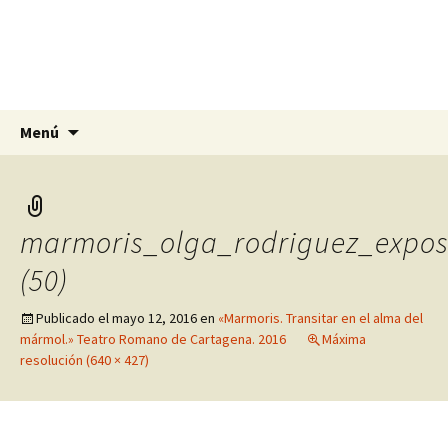
Olga Rodríguez Pomares
Artista, escultora y pintora en Alicante,
Murcia y Granada
Saltar
Buscar:
Menú
al
contenido
marmoris_olga_rodriguez_expos
(50)
Publicado el
mayo 12, 2016
en
«Marmoris. Transitar en el alma del
mármol.» Teatro Romano de Cartagena. 2016
Máxima
resolución (640 × 427)