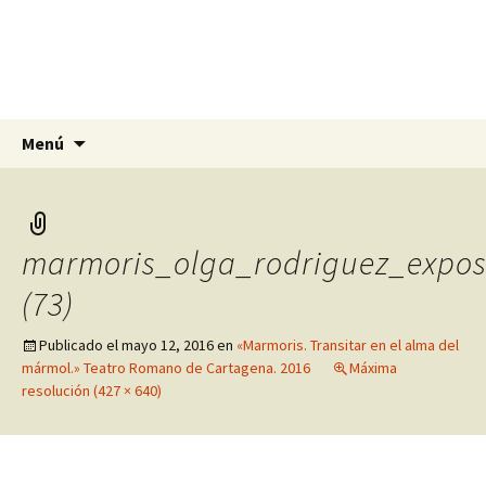
Olga Rodríguez Pomares
Artista, escultora y pintora en Alicante,
Murcia y Granada
Saltar
Buscar:
Menú
al
contenido
marmoris_olga_rodriguez_expos
(73)
Publicado el
mayo 12, 2016
en
«Marmoris. Transitar en el alma del
mármol.» Teatro Romano de Cartagena. 2016
Máxima
resolución (427 × 640)