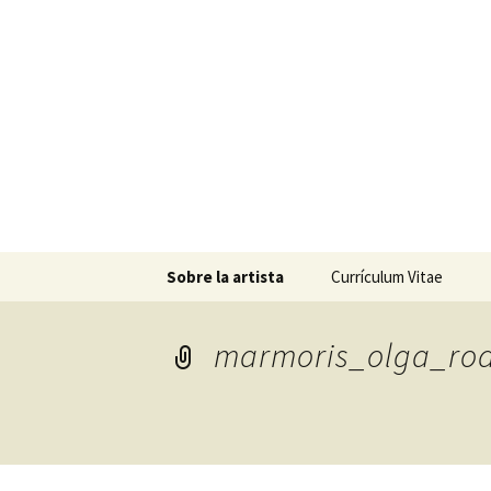
Olga Rod
Artista, escultora y pintora en
Saltar
Sobre la artista
Currículum Vitae
al
contenido
marmoris_olga_rodr