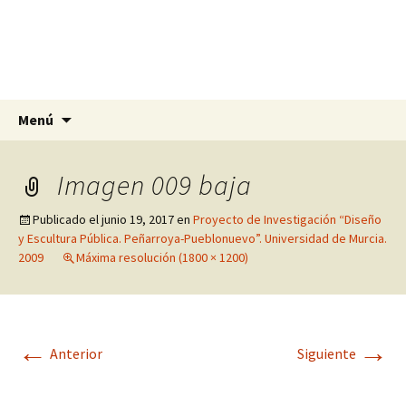
Olga Rodríguez Pomares
Artista, escultora y pintora en Alicante,
Murcia y Granada
Saltar
Buscar:
Menú
al
contenido
Imagen 009 baja
Publicado el
junio 19, 2017
en
Proyecto de Investigación “Diseño
y Escultura Pública. Peñarroya-Pueblonuevo”. Universidad de Murcia.
2009
Máxima resolución (1800 × 1200)
←
→
Anterior
Siguiente