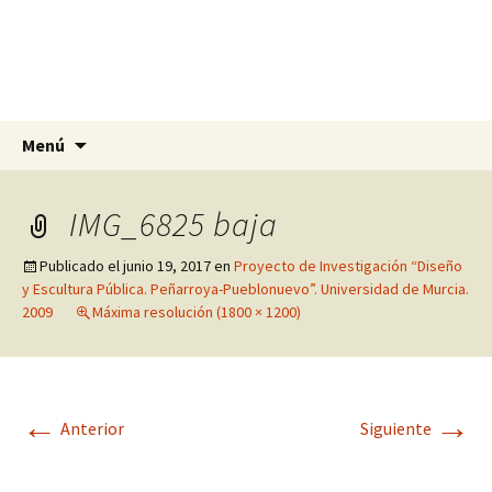
Olga Rodríguez Pomares
Artista, escultora y pintora en Alicante,
Murcia y Granada
Saltar
Buscar:
Menú
al
contenido
IMG_6825 baja
Publicado el
junio 19, 2017
en
Proyecto de Investigación “Diseño
y Escultura Pública. Peñarroya-Pueblonuevo”. Universidad de Murcia.
2009
Máxima resolución (1800 × 1200)
←
→
Anterior
Siguiente