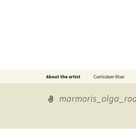
Olga Rod
Artista, escultora y pintora en
Skip
About the artist
Currículum Vitae
to
content
marmoris_olga_rodr