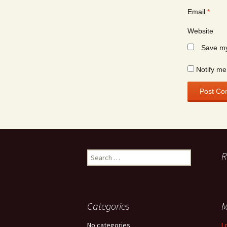
Email
*
Website
Save my
Notify me
Search
R
for:
Categories
M
No categories
L