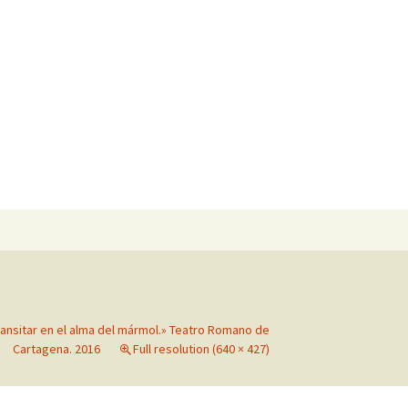
Search
for:
ransitar en el alma del mármol.» Teatro Romano de
Cartagena. 2016
Full resolution (640 × 427)